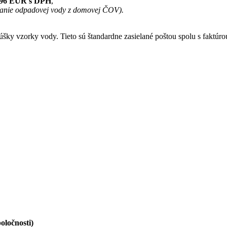
,96 EUR s DPH
,
ťanie odpadovej vody z domovej ČOV).
ky vzorky vody. Tieto sú štandardne zasielané poštou spolu s faktúrou
oločnosti)