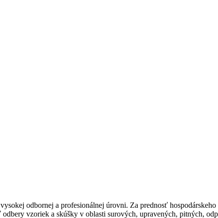
vysokej odbornej a profesionálnej úrovni. Za prednosť hospodárskeho 
odbery vzoriek a skúšky v oblasti surových, upravených, pitných, od