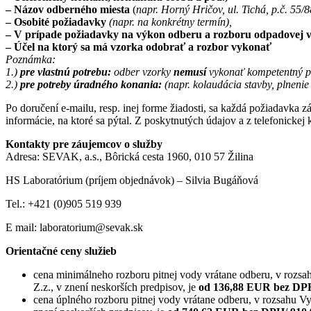
– Názov odberného miesta
(
napr. Horný Hričov, ul. Tichá, p.č. 55/8
– Osobité požiadavky
(napr. na konkrétny termín),
– V prípade požiadavky na výkon odberu a rozboru odpadovej v
– Účel na ktorý sa má vzorka odobrať a rozbor vykonať
Poznámka:
1.)
pre vlastnú potrebu:
odber vzorky
nemusí
vykonať kompetentný pr
2.)
pre potreby úradného konania:
(napr. kolaudácia stavby, plnenie
Po doručení e-mailu, resp. inej forme žiadosti, sa každá požiadavk
informácie, na ktoré sa pýtal. Z poskytnutých údajov a z telefonic
Kontakty pre záujemcov o služby
Adresa: SEVAK, a.s., Bôrická cesta 1960, 010 57 Žilina
HS Laboratórium (príjem objednávok) – Silvia Bugáňová
Tel.: +421 (0)905 519 939
E mail: laboratorium@sevak.sk
Orientačné ceny služieb
cena minimálneho rozboru pitnej vody vrátane odberu, v rozs
Z.z., v znení neskorších predpisov, je
od 136,88 EUR bez DP
cena úplného rozboru pitnej vody vrátane odberu, v rozsahu V