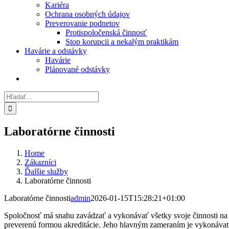
Kariéra
Ochrana osobných údajov
Preverovanie podnetov
Protispoločenská činnosť
Stop korupcii a nekalým praktikám
Havárie a odstávky
Havárie
Plánované odstávky
Hľadať:
Laboratórne činnosti
Home
Zákazníci
Ďalšie služby
Laboratórne činnosti
Laboratórne činnosti
admin
2026-01-15T15:28:21+01:00
Spoločnosť má snahu zavádzať a vykonávať všetky svoje činnosti na 
preverenú formou akreditácie. Jeho hlavným zameraním je vykonávať 