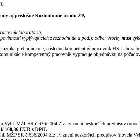
8),
ody aj príslušné Rozhodnutie úradu ŽP,
acovník laboratória,
 povinností vyplývajúcich z rozhodnutia a pod.): odber vzorky
musí
vyk
a zákazníka prehodnocuje, následne kompetentný pracovník HS Laboratór
kej komunikácie kompetentný pracovník vypracuje objednávku na požado
ahu Vyhl. MŽP SR č.636/2004 Z.z., v znení neskorších predpisov (nov
H/ 168,36 EUR s DPH,
yhl. MŽP SR č.636/2004 Z.z., v znení neskorších predpisov (novela Vy