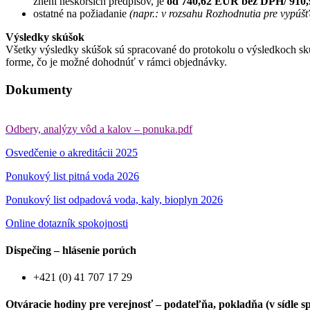
znení neskorších predpisov, je
od 740,62 EUR bez DPH/ 910
ostatné na požiadanie
(napr.: v rozsahu Rozhodnutia pre vypúš
Výsledky skúšok
Všetky výsledky skúšok sú spracované do protokolu o výsledkoch skúš
forme, čo je možné dohodnúť v rámci objednávky.
Dokumenty
Odbery, analýzy vôd a kalov – ponuka.pdf
Osvedčenie o akreditácii 2025
Ponukový list pitná voda 2026
Ponukový list odpadová voda, kaly, bioplyn 2026
Online dotazník spokojnosti
Dispečing – hlásenie porúch
+421 (0) 41 707 17 29
Otváracie hodiny pre verejnosť – podateľňa, pokladňa (v sídle sp