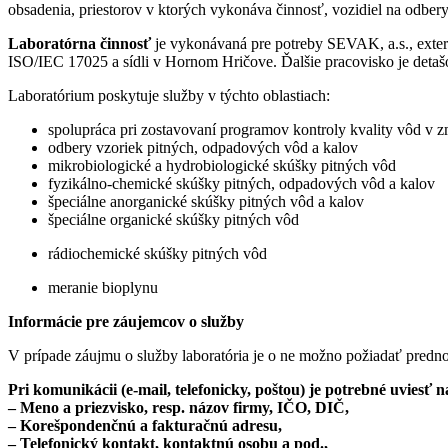
obsadenia, priestorov v ktorých vykonáva činnosť, vozidiel na odber
Laboratórna činnosť
je vykonávaná pre potreby SEVAK, a.s., extern
ISO/IEC 17025 a sídli v Hornom Hričove. Ďalšie pracovisko je detaš
Laboratórium poskytuje služby v týchto oblastiach:
spolupráca pri zostavovaní programov kontroly kvality vôd v zm
odbery vzoriek pitných, odpadových vôd a kalov
mikrobiologické a hydrobiologické skúšky pitných vôd
fyzikálno-chemické skúšky pitných, odpadových vôd a kalov
špeciálne anorganické skúšky pitných vôd a kalov
špeciálne organické skúšky pitných vôd
rádiochemické skúšky pitných vôd
meranie bioplynu
Informácie pre záujemcov o služby
V prípade záujmu o služby laboratória je o ne možno požiadať predno
Pri komunikácii (e-mail, telefonicky, poštou) je potrebné uviesť 
– Meno a priezvisko, resp. názov firmy, IČO, DIČ,
– Korešpondenčnú a fakturačnú adresu,
– Telefonický kontakt, kontaktnú osobu a pod.,