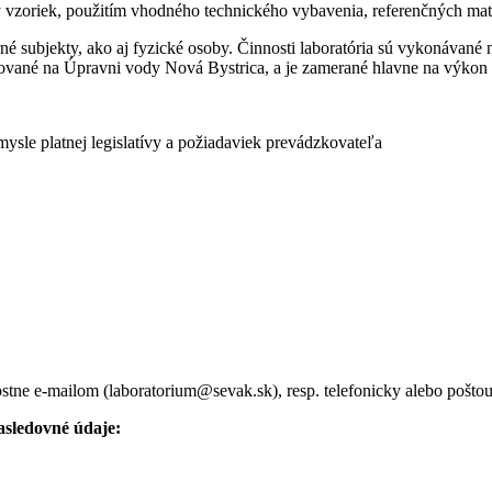
y vzoriek, použitím vhodného technického vybavenia, referenčných mater
é subjekty, ako aj fyzické osoby. Činnosti laboratória sú vykonávané
ované na Úpravni vody Nová Bystrica, a je zamerané hlavne na výkon 
ysle platnej legislatívy a požiadaviek prevádzkovateľa
stne e-mailom (laboratorium@sevak.sk), resp. telefonicky alebo poštou
nasledovné údaje: