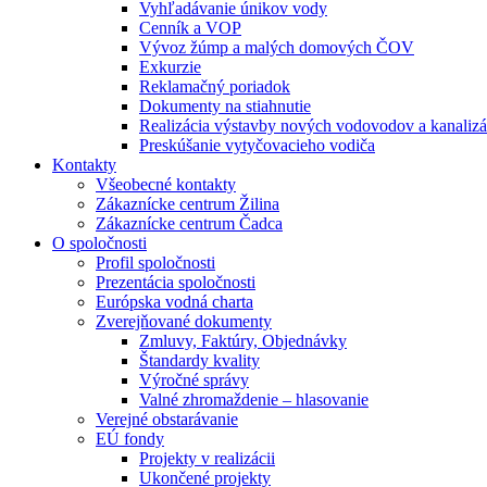
Vyhľadávanie únikov vody
Cenník a VOP
Vývoz žúmp a malých domových ČOV
Exkurzie
Reklamačný poriadok
Dokumenty na stiahnutie
Realizácia výstavby nových vodovodov a kanalizá
Preskúšanie vytyčovacieho vodiča
Kontakty
Všeobecné kontakty
Zákazní­cke centrum Žilina
Zákazní­cke centrum Čadca
O spoločnosti
Profil spoločnosti
Prezentácia spoločnosti
Európska vodná charta
Zverejňované dokumenty
Zmluvy, Faktúry, Objednávky
Štandardy kvality
Výročné správy
Valné zhromaždenie – hlasovanie
Verejné obstarávanie
EÚ fondy
Projekty v realizácii
Ukončené projekty