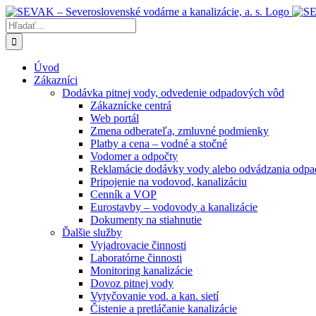
Skip
to
Hľadať:
content
Úvod
Zákazníci
Dodávka pitnej vody, odvedenie odpadových vôd
Zákaznícke centrá
Web portál
Zmena odberateľa, zmluvné podmienky
Platby a cena – vodné a stočné
Vodomer a odpočty
Reklamácie dodávky vody alebo odvádzania odp
Pripojenie na vodovod, kanalizáciu
Cenník a VOP
Eurostavby – vodovody a kanalizácie
Dokumenty na stiahnutie
Ďalšie služby
Vyjadrovacie činnosti
Laboratórne činnosti
Monitoring kanalizácie
Dovoz pitnej vody
Vytyčovanie vod. a kan. sietí
Čistenie a pretláčanie kanalizácie