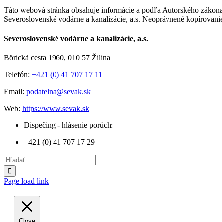
Táto webová stránka obsahuje informácie a podľa Autorského zákona
Severoslovenské vodárne a kanalizácie, a.s. Neoprávnené kopírovanie,
Toggle
Severoslovenské vodárne a kanalizácie, a.s.
Sliding
Bar
Bôrická cesta 1960, 010 57 Žilina
Area
Telefón:
+421 (0) 41 707 17 11
Email:
podatelna@sevak.sk
Web:
https://www.sevak.sk
Dispečing - hlásenie porúch:
+421 (0) 41 707 17 29
Hľadať:
Page load link
Close