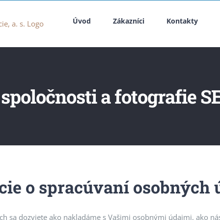
Úvod
Zákazníci
Kontakty
 spoločnosti a fotografie 
cie o spracúvaní osobných 
ách sa dozviete ako nakladáme s Vašimi osobnými údajmi, ako n