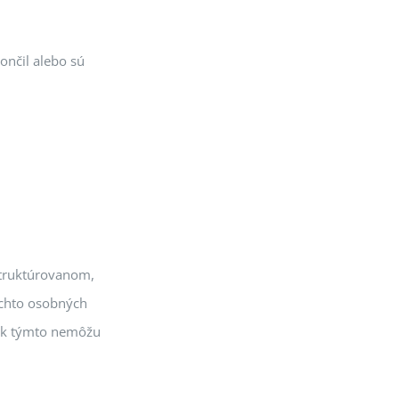
ončil alebo sú
štruktúrovanom,
ýchto osobných
šak týmto nemôžu