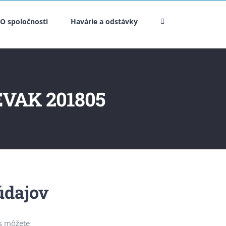
O spoločnosti
Havárie a odstávky
SEVAK 201805
údajov
ás môžete