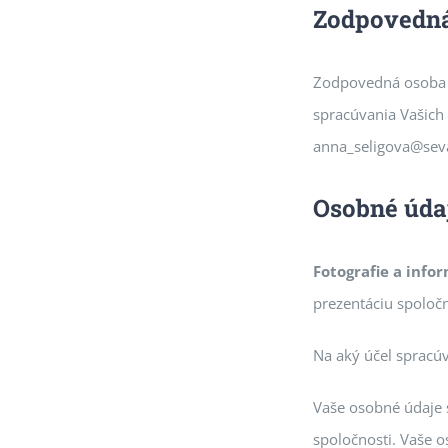
Zodpovedná
Zodpovedná osoba z
spracúvania Vašic
anna_seligova@seva
Osobné úda
Fotografie a infor
prezentáciu spoločno
Na aký účel spracú
Vaše osobné údaje s
spoločnosti. Vaše 