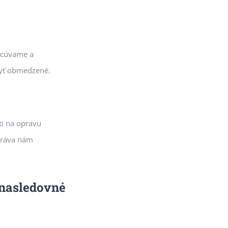
racúvame a
byť obmedzené.
ti na opravu
práva nám
 nasledovné