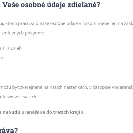
 Vaše osobné údaje zdieľané?
ia
, ktorí spracúvajú Vaše osobné údaje v našom mene len na zák
 zmluvných pokynov:
 IT služieb
raf
môžu byť zverejnené na našich nástenkách, v časopise Vodárensk
le www.sevak.sk.
 nebudú prenášané do tretích krajín.
ráva?