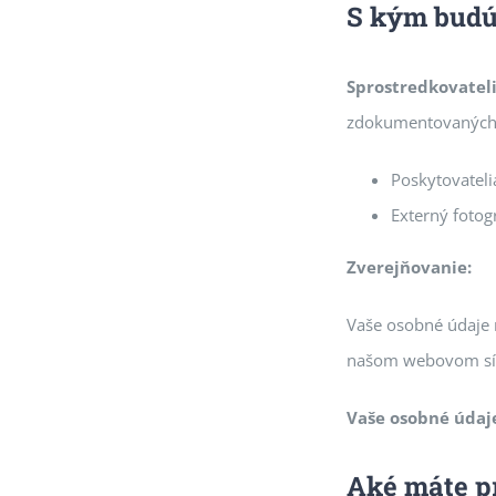
S kým budú
Sprostredkovatel
zdokumentovaných
Poskytovatelia
Externý fotog
Zverejňovanie:
Vaše osobné údaje 
našom webovom síd
Vaše osobné údaje
Aké máte p