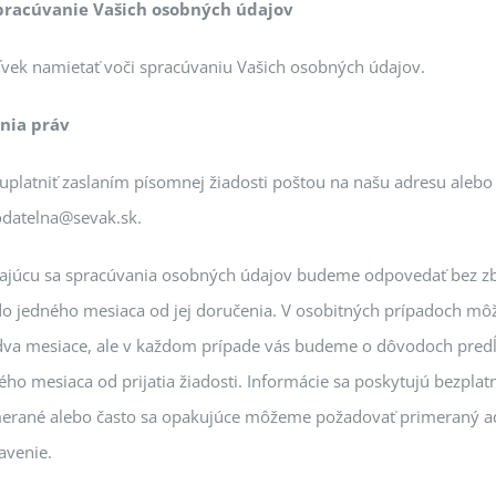
pracúvanie Vašich osobných údajov
vek namietať voči spracúvaniu Vašich osobných údajov.
nia práv
platniť zaslaním písomnej žiadosti poštou na našu adresu alebo 
datelna@sevak.sk.
kajúcu sa spracúvania osobných údajov budeme odpovedať bez z
o jedného mesiaca od jej doručenia. V osobitných prípadoch môž
 dva mesiace, ale v každom prípade vás budeme o dôvodoch predĺ
ho mesiaca od prijatia žiadosti. Informácie sa poskytujú bezplat
imerané alebo často sa opakujúce môžeme požadovať primeraný a
avenie.