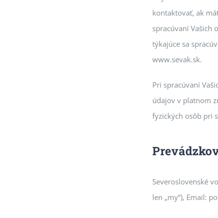
kontaktovať, ak mát
spracúvaní Vašich 
týkajúce sa spracú
www.sevak.sk.
Pri spracúvaní Vaš
údajov v platnom z
fyzických osôb pri 
Prevádzkov
Severoslovenské vod
len „my“), Email: p