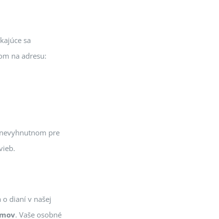
kajúce sa
om na adresu:
u nevyhnutnom pre
vieb.
o dianí v našej
jmov
. Vaše osobné