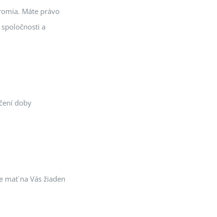
kromia. Máte právo
 spoločnosti a
čení doby
e mať na Vás žiaden