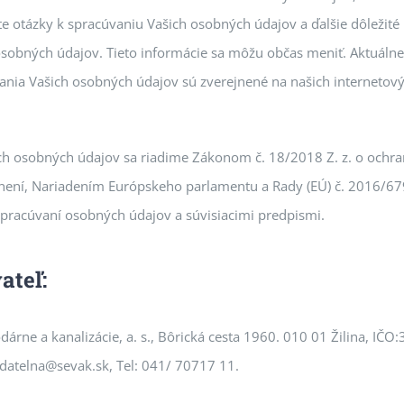
e otázky k spracúvaniu Vašich osobných údajov a ďalšie dôležité
osobných údajov. Tieto informácie sa môžu občas meniť. Aktuálne
vania Vašich osobných údajov sú zverejnené na našich internetov
ich osobných údajov sa riadime Zákonom č. 18/2018 Z. z. o ochr
není, Nariadením Európskeho parlamentu a Rady (EÚ) č. 2016/67
spracúvaní osobných údajov a súvisiacimi predpismi.
ateľ:
árne a kanalizácie, a. s., Bôrická cesta 1960. 010 01 Žilina, IČO
odatelna@sevak.sk, Tel: 041/ 70717 11.