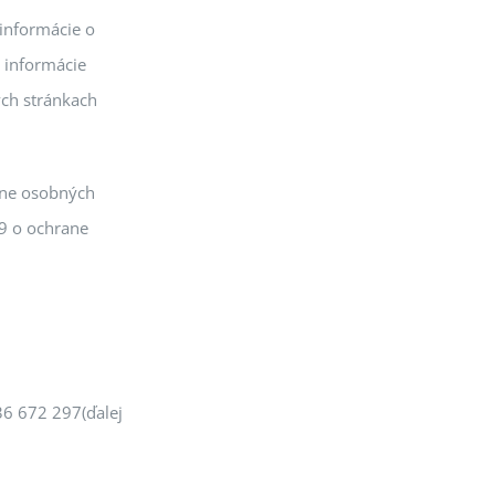
 informácie o
 informácie
ých stránkach
ane osobných
9 o ochrane
:36 672 297(ďalej