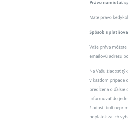
Právo namietať s
Máte právo kedykoľ
Spôsob uplatňova
Vaše práva môžete u
emailovú adresu po
Na Vašu žiadosť tý
v každom prípade d
predĺžená o ďalšie
informovať do jedné
žiadosti boli nepr
poplatok za ich vyb