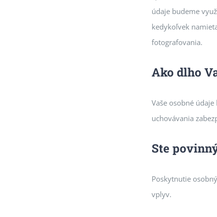
údaje budeme využí
kedykoľvek namieta
fotografovania.
Ako dlho V
Vaše osobné údaje 
uchovávania zabezp
Ste povinn
Poskytnutie osobný
vplyv.