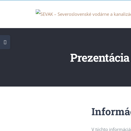
Skip
to
content
Toggle
Sliding
Prezentácia
Bar
Area
Informá
V týchto informáci