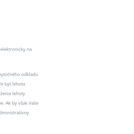
elektronicky na
bytočného odkladu
e byť lehota
ženia lehoty
ne. Ak by však Vaše
dministratívny