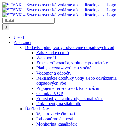
Skip
to
content
Hľadať:
Úvod
Zákazníci
Dodávka pitnej vody, odvedenie odpadových vôd
Zákaznícke centrá
Web portál
Zmena odberateľa, zmluvné podmienky
Platby a cena – vodné a stočné
Vodomer a odpočty
Reklamácie dodávky vody alebo odvádzania
odpadových vôd
Pripojenie na vodovod, kanalizáciu
Cenník a VOP
Eurostavby – vodovody a kanalizácie
Dokumenty na stiahnutie
Ďalšie služby
Vyjadrovacie činnosti
Laboratórne činnosti
Monitoring kanalizácie