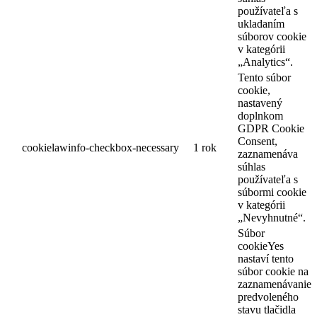
používateľa s
ukladaním
súborov cookie
v kategórii
„Analytics“.
Tento súbor
cookie,
nastavený
doplnkom
GDPR Cookie
Consent,
cookielawinfo-checkbox-necessary
1 rok
zaznamenáva
súhlas
používateľa s
súbormi cookie
v kategórii
„Nevyhnutné“.
Súbor
cookieYes
nastaví tento
súbor cookie na
zaznamenávanie
predvoleného
stavu tlačidla