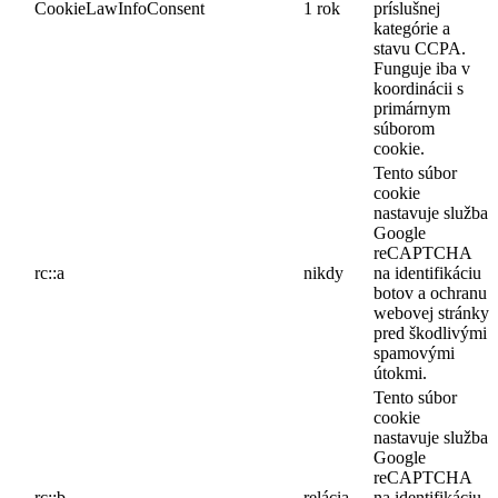
CookieLawInfoConsent
1 rok
príslušnej
kategórie a
stavu CCPA.
Funguje iba v
koordinácii s
primárnym
súborom
cookie.
Tento súbor
cookie
nastavuje služba
Google
reCAPTCHA
rc::a
nikdy
na identifikáciu
botov a ochranu
webovej stránky
pred škodlivými
spamovými
útokmi.
Tento súbor
cookie
nastavuje služba
Google
reCAPTCHA
rc::b
relácia
na identifikáciu