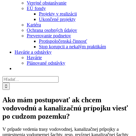
Verejné obstarávanie
EÚ fondy
Projekty v realizácii
Ukončené projekty
Kariéra
Ochrana osobných údajov
Preverovanie podnetov
Protispoločenská činnosť
Stop korupcii a nekalým praktikám
Havárie a odstávky
Havárie
Plánované odstávky
Hľadať:
Ako mám postupovať ak chcem
vodovodnú a kanalizačnú prípojku viesť
po cudzom pozemku?
V prípade vedenia trasy vodovodnej, kanalizačnej prípojky a
umiestnenia vodomernej šachty, resp. revíznej kanalizačnej šachty