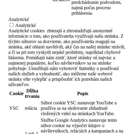
predchádzanie podvodom,
najmä počas procesu
prihlásenia.
Analytické
Analytické
Analytické cookies zbierajú a zhromažďujú anonymné
informácie o tom, ako používatelia využívajú našu stránku. Z
týchto súborov sa dozvieme, ako používatelia reagujú na
stránku, aké oblasti navštívili, aký čas na našej stránke strávili,
a či sa pri tom vyskytli nejaké problémy, napríklad chybové
hlásenia. Pomáhajú nám zistiť, ktoré stránky sú najviac a
najmenej populárne, koľko návštevníkov sa na stránke
pohybuje. Umožňujú nám vyhotoviť štatistiky o používaní
našich služieb a vyhodnotiť, ako môžeme naše webové
stránky ešte vylepšiť a prispôsobiť ich potrebám našich
užívateľov.
Dĺžka
Cookie
Popis
trvania
Súbor cookie YSC nastavuje YouTube a
YSC
relácia
používa sa na sledovanie zhliadnutí
vložených videí na stránkach YouTube.
Služba Google Analytics nastavuje tento
súbor cookie na výpočet údajov o
návštevníkoch, reláciách a kampaniach a na
1 rok 1