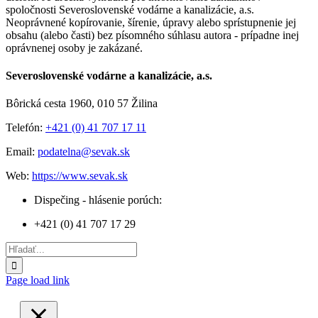
spoločnosti Severoslovenské vodárne a kanalizácie, a.s.
Neoprávnené kopírovanie, šírenie, úpravy alebo sprístupnenie jej
obsahu (alebo časti) bez písomného súhlasu autora - prípadne inej
oprávnenej osoby je zakázané.
Toggle
Severoslovenské vodárne a kanalizácie, a.s.
Sliding
Bar
Bôrická cesta 1960, 010 57 Žilina
Area
Telefón:
+421 (0) 41 707 17 11
Email:
podatelna@sevak.sk
Web:
https://www.sevak.sk
Dispečing - hlásenie porúch:
+421 (0) 41 707 17 29
Hľadať:
Page load link