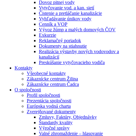
Dovoz pitnej vody
Vytyčovanie vod. a kan. sietí
Čistenie a pretláčanie kanalizácie
Vyhľadávanie únikov vody
Cenník a VOP
Vývoz žúmp a malých domových ČOV
Exkurzie
Reklamačný poriadok
Dokumenty na stiahnutie
Realizácia výstavby nových vodovodov a
kanalizácií
Preskúšanie vytyčovacieho vodiča
Kontakty
Všeobecné kontakty
Zákazní­cke centrum Žilina
Zákazní­cke centrum Čadca
O spoločnosti
Profil spoločnosti
Prezentácia spoločnosti
Európska vodná charta
Zverejňované dokumenty
Zmluvy, Faktúry, Objednávky
Štandardy kvality
Výročné správy
Valné zhromaždenie – hlasovanie