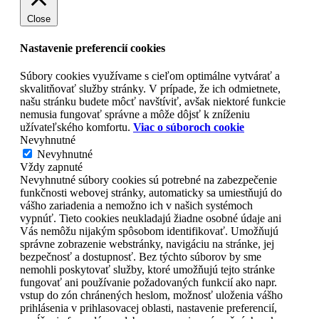
Close
Nastavenie preferencií cookies
Súbory cookies využívame s cieľom optimálne vytvárať a
skvalitňovať služby stránky. V prípade, že ich odmietnete,
našu stránku budete môcť navštíviť, avšak niektoré funkcie
nemusia fungovať správne a môže dôjsť k zníženiu
užívateľského komfortu.
Viac o súboroch cookie
Nevyhnutné
Nevyhnutné
Vždy zapnuté
Nevyhnutné súbory cookies sú potrebné na zabezpečenie
funkčnosti webovej stránky, automaticky sa umiestňujú do
vášho zariadenia a nemožno ich v našich systémoch
vypnúť. Tieto cookies neukladajú žiadne osobné údaje ani
Vás nemôžu nijakým spôsobom identifikovať. Umožňujú
správne zobrazenie webstránky, navigáciu na stránke, jej
bezpečnosť a dostupnosť. Bez týchto súborov by sme
nemohli poskytovať služby, ktoré umožňujú tejto stránke
fungovať ani používanie požadovaných funkcií ako napr.
vstup do zón chránených heslom, možnosť uloženia vášho
prihlásenia v prihlasovacej oblasti, nastavenie preferencií,