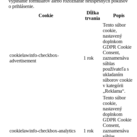
vypĺňanie formulárov alebo rozoznanie neúspešných pokusov
o prihlásenie.
Dĺžka
Cookie
Popis
trvania
Tento súbor
cookie,
nastavený
doplnkom
GDPR Cookie
Consent,
cookielawinfo-checkbox-
1 rok
zaznamenáva
advertisement
súhlas
používateľa s
ukladaním
súborov cookie
v kategórii
„Reklama“.
Tento súbor
cookie,
nastavený
doplnkom
GDPR Cookie
Consent,
cookielawinfo-checkbox-analytics
1 rok
zaznamenáva
súhlas