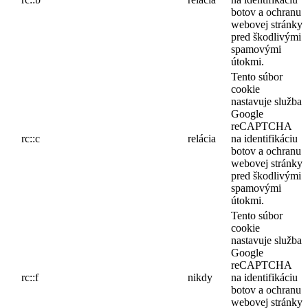
botov a ochranu
webovej stránky
pred škodlivými
spamovými
útokmi.
Tento súbor
cookie
nastavuje služba
Google
reCAPTCHA
rc::c
relácia
na identifikáciu
botov a ochranu
webovej stránky
pred škodlivými
spamovými
útokmi.
Tento súbor
cookie
nastavuje služba
Google
reCAPTCHA
rc::f
nikdy
na identifikáciu
botov a ochranu
webovej stránky