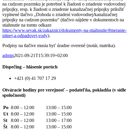
na cudzom pozemku je potrebné k žiadosti o zriadenie vodovodnej
prípojky, resp. k žiadosti o zriadenie kanalizačnej prípojky priložiť
vyplnené tlačivo „Dohoda o zriadení vodovodnej/kanalizačnej
prípojky na cudzom pozemku“ (tlačivo nájdete v dokumentoch na
stiahnutie na tomto odkaze
https://www.sevak.sk/zakaznici/dokumenty-na-stiahnutie/#meranie-
pitnej-a-odpadovej-vody
).
Podpisy na tlačive musia byť úradne overené (notár, matrika).
admin
2021-09-21T15:39:19+02:00
Dispečing – hlásenie porúch
+421 (0) 41 707 17 29
Otváracie hodiny pre verejnosť – podateľňa, pokladňa (v sídle
spoločnosti)
Po
8:00 – 12:00
13:00 – 15:00
Ut
8:00 – 12:00
13:00 – 15:00
St
8:00 – 12:00
13:00 – 17:00
Št
8:00 – 12:00
13:00 – 15:00