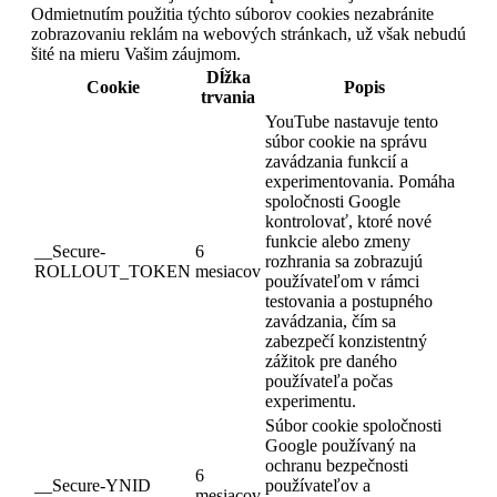
Odmietnutím použitia týchto súborov cookies nezabránite
zobrazovaniu reklám na webových stránkach, už však nebudú
šité na mieru Vašim záujmom.
Dĺžka
Cookie
Popis
trvania
YouTube nastavuje tento
súbor cookie na správu
zavádzania funkcií a
experimentovania. Pomáha
spoločnosti Google
kontrolovať, ktoré nové
funkcie alebo zmeny
__Secure-
6
rozhrania sa zobrazujú
ROLLOUT_TOKEN
mesiacov
používateľom v rámci
testovania a postupného
zavádzania, čím sa
zabezpečí konzistentný
zážitok pre daného
používateľa počas
experimentu.
Súbor cookie spoločnosti
Google používaný na
ochranu bezpečnosti
6
__Secure-YNID
používateľov a
mesiacov