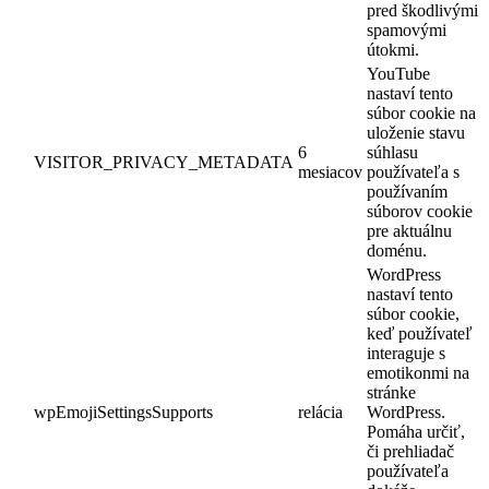
pred škodlivými
spamovými
útokmi.
YouTube
nastaví tento
súbor cookie na
uloženie stavu
6
súhlasu
VISITOR_PRIVACY_METADATA
mesiacov
používateľa s
používaním
súborov cookie
pre aktuálnu
doménu.
WordPress
nastaví tento
súbor cookie,
keď používateľ
interaguje s
emotikonmi na
stránke
wpEmojiSettingsSupports
relácia
WordPress.
Pomáha určiť,
či prehliadač
používateľa